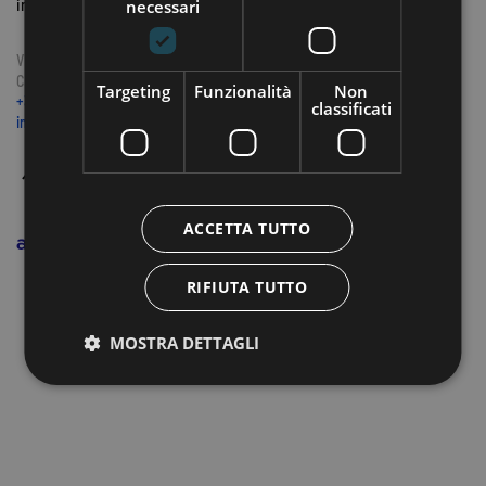
impressum
cookie policy
necessari
Via Siemens 14 / b | I-39100 Bolzano
C.F. 94098700217
Targeting
Funzionalità
Non
+39 393 3222223
classificati
info@oxygen.bz
ACCETTA TUTTO
RIFIUTA TUTTO
MOSTRA DETTAGLI