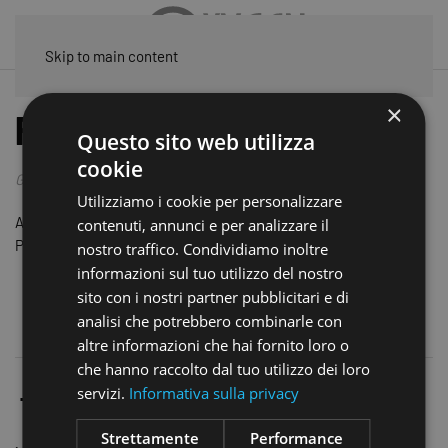
Skip to main content
×
FAMILY DAY
Questo sito web utilizza
cookie
Giugno 2025
Utilizziamo i cookie per personalizzare
A Caravaggio - giornata in famiglia, con i Padri Legionari.
contenuti, annunci e per analizzare il
Pomeriggio si griglia in un agriturismo. Tutti invitati!!
nostro traffico. Condividiamo inoltre
informazioni sul tuo utilizzo del nostro
sito con i nostri partner pubblicitari e di
analisi che potrebbero combinarle con
altre informazioni che hai fornito loro o
che hanno raccolto dal tuo utilizzo dei loro
servizi.
Informativa sulla privacy
Strettamente
Performance